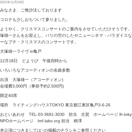
2021年11月24日
みなさま、ご無沙汰しております
コロナも少しおちついて参りました。
ようやく、クリスマスコンサートのご案内をさせていただけそうです。
塚雄一さんをお迎えし、パリの空のしたやニューシネマ・パラダイスな
ーなプチ・クリスマスのコンサートです。
大塚雄一ライヴ in亀戸
12月18日 どようび 午後四時から
いろいろなアコーディオンの名曲多数
出演 大塚雄一（アコーディオン)
会場費3,000円（事前予約2,500円)
限定40席
場所 ライティングハウスTOKYO 東京都江東区亀戸3-6-26
おといあわせ TEL-03-3681-3030 担当 古賀 ホームページ lh-tokyo
NPOホームページ lmf-labo.org 担当 柄澤
本公演につきましては☟の掲載のチラシをご参照ください