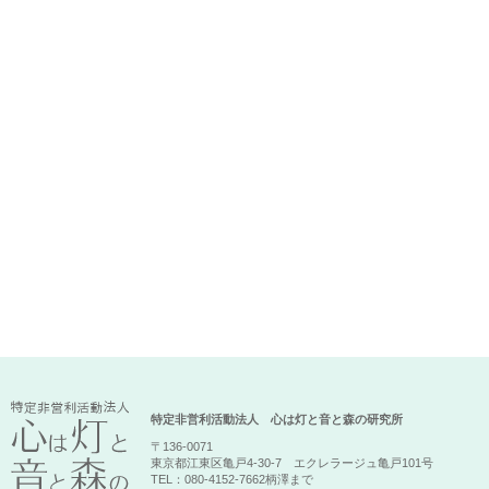
特定非営利活動法人 心は灯と音と森の研究所
〒136-0071
東京都江東区亀戸4-30-7 エクレラージュ亀戸101号
TEL：080-4152-7662柄澤まで