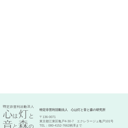
特定非営利活動法人 心は灯と音と森の研究所
〒136-0071
東京都江東区亀戸4-30-7 エクレラージュ亀戸101号
TEL：080-4152-7662柄澤まで