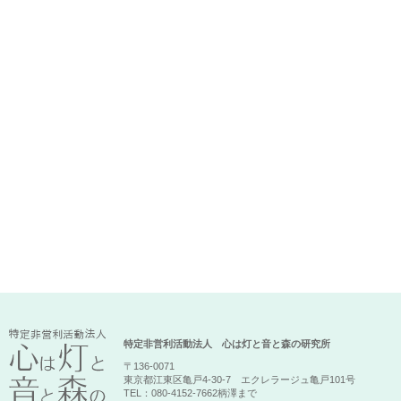
特定非営利活動法人 心は灯と音と森の研究所
〒136-0071
東京都江東区亀戸4-30-7 エクレラージュ亀戸101号
TEL：080-4152-7662柄澤まで